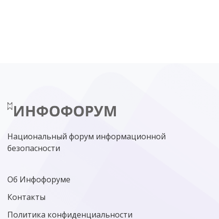
DDOS
ПО
МВД
ГОСДУМА
ЦИФРОВАЯ БЕЗОПАСНОСТЬ
ШИФРОВАНИЕ
ТЕЛЕКОМ
НИЖНИЙ НОВГОРОД
ГОСУСЛУГИ
СОЧИ
ТЕХНОЛОГИИ
ТЮМЕНЬ
SOC
DDOS-АТАКИ
ФСБ
ЛАБОРАТОРИЯ КАСПЕРСКОГО»
РОСКОМНАДЗОР
АСУ ТП
МИНЦИФРЫ РОССИИ
NGFW
КИБЕРМОШЕННИЧЕСТВО
ЦИФРОВАЯ ГРАМОТНОСТЬ
Национальный форум информационной
безопасности
Об Инфофоруме
Контакты
Политика конфиденциальности