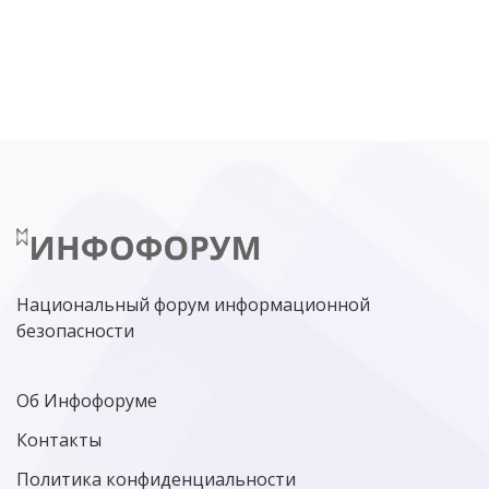
DDOS
ПО
МВД
ГОСДУМА
ЦИФРОВАЯ БЕЗОПАСНОСТЬ
ШИФРОВАНИЕ
ТЕЛЕКОМ
НИЖНИЙ НОВГОРОД
ГОСУСЛУГИ
СОЧИ
ТЕХНОЛОГИИ
ТЮМЕНЬ
SOC
DDOS-АТАКИ
ФСБ
ЛАБОРАТОРИЯ КАСПЕРСКОГО»
РОСКОМНАДЗОР
АСУ ТП
МИНЦИФРЫ РОССИИ
NGFW
КИБЕРМОШЕННИЧЕСТВО
ЦИФРОВАЯ ГРАМОТНОСТЬ
Национальный форум информационной
безопасности
Об Инфофоруме
Контакты
Политика конфиденциальности