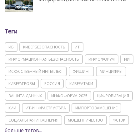
Теги
ИБ
КИБЕРБЕЗОПАСНОСТЬ
ИТ
ИНФОРМАЦИОННАЯ БЕЗОПАСНОСТЬ
ИНФОФОРУМ
ИИ
ИСКУССТВЕННЫЙ ИНТЕЛЛЕКТ
ФИШИНГ
МИНЦИФРЫ
КИБЕРУГРОЗЫ
РОССИЯ
КИБЕРАТАКИ
ЗАЩИТА ДАННЫХ
ИНФОФОРУМ-2025
ЦИФРОВИЗАЦИЯ
КИИ
ИТ-ИНФРАСТРУКТУРА
ИМПОРТОЗАМЕЩЕНИЕ
СОЦИАЛЬНАЯ ИНЖЕНЕРИЯ
МОШЕННИЧЕСТВО
ФСТЭК
больше тегов...
POSITIVE TECHNOLOGIES
ЦИФРОВАЯ ТРАНСФОРМАЦИЯ