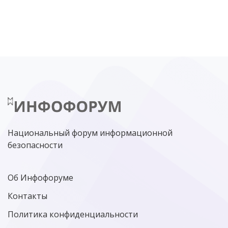
DDOS
ПО
МВД
ГОСДУМА
ЦИФРОВАЯ БЕЗОПАСНОСТЬ
ШИФРОВАНИЕ
ТЕЛЕКОМ
НИЖНИЙ НОВГОРОД
ГОСУСЛУГИ
СОЧИ
ТЕХНОЛОГИИ
ТЮМЕНЬ
SOC
DDOS-АТАКИ
ФСБ
ЛАБОРАТОРИЯ КАСПЕРСКОГО»
РОСКОМНАДЗОР
АСУ ТП
МИНЦИФРЫ РОССИИ
NGFW
КИБЕРМОШЕННИЧЕСТВО
ЦИФРОВАЯ ГРАМОТНОСТЬ
Национальный форум информационной
безопасности
Об Инфофоруме
Контакты
Политика конфиденциальности