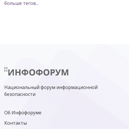
больше тегов...
POSITIVE TECHNOLOGIES
ЦИФРОВАЯ ТРАНСФОРМАЦИЯ
DDOS
ПО
МВД
ГОСДУМА
ЦИФРОВАЯ БЕЗОПАСНОСТЬ
ШИФРОВАНИЕ
ТЕЛЕКОМ
НИЖНИЙ НОВГОРОД
ГОСУСЛУГИ
СОЧИ
ТЕХНОЛОГИИ
ТЮМЕНЬ
SOC
DDOS-АТАКИ
ФСБ
ЛАБОРАТОРИЯ КАСПЕРСКОГО»
РОСКОМНАДЗОР
АСУ ТП
МИНЦИФРЫ РОССИИ
NGFW
КИБЕРМОШЕННИЧЕСТВО
ЦИФРОВАЯ ГРАМОТНОСТЬ
Национальный форум информационной
безопасности
Об Инфофоруме
Контакты