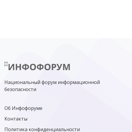
DDOS
ПО
МВД
ГОСДУМА
ЦИФРОВАЯ БЕЗОПАСНОСТЬ
ШИФРОВАНИЕ
ТЕЛЕКОМ
НИЖНИЙ НОВГОРОД
ГОСУСЛУГИ
СОЧИ
ТЕХНОЛОГИИ
ТЮМЕНЬ
SOC
DDOS-АТАКИ
ФСБ
ЛАБОРАТОРИЯ КАСПЕРСКОГО»
РОСКОМНАДЗОР
АСУ ТП
МИНЦИФРЫ РОССИИ
NGFW
КИБЕРМОШЕННИЧЕСТВО
ЦИФРОВАЯ ГРАМОТНОСТЬ
Национальный форум информационной
безопасности
Об Инфофоруме
Контакты
Политика конфиденциальности