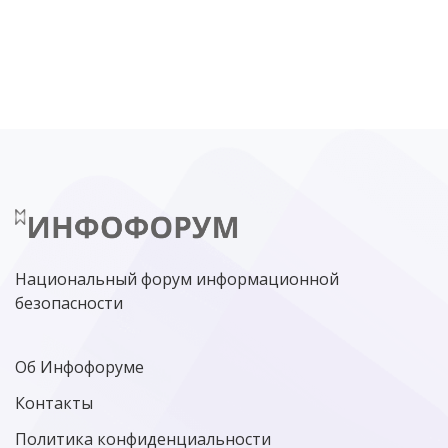
DDOS
ПО
МВД
ГОСДУМА
ЦИФРОВАЯ БЕЗОПАСНОСТЬ
ШИФРОВАНИЕ
ТЕЛЕКОМ
НИЖНИЙ НОВГОРОД
ГОСУСЛУГИ
СОЧИ
ТЕХНОЛОГИИ
ТЮМЕНЬ
SOC
DDOS-АТАКИ
ФСБ
ЛАБОРАТОРИЯ КАСПЕРСКОГО»
РОСКОМНАДЗОР
АСУ ТП
МИНЦИФРЫ РОССИИ
NGFW
КИБЕРМОШЕННИЧЕСТВО
ЦИФРОВАЯ ГРАМОТНОСТЬ
Национальный форум информационной
безопасности
Об Инфофоруме
Контакты
Политика конфиденциальности