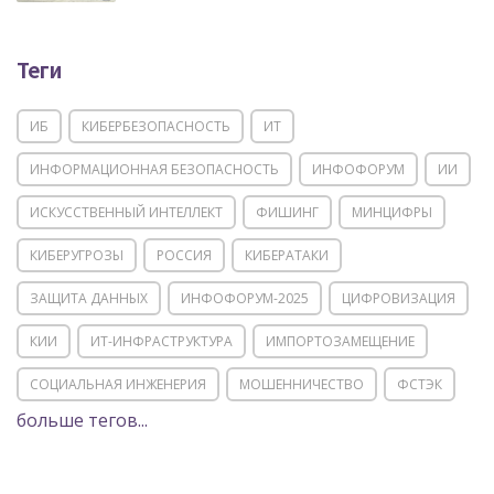
Теги
ИБ
КИБЕРБЕЗОПАСНОСТЬ
ИТ
ИНФОРМАЦИОННАЯ БЕЗОПАСНОСТЬ
ИНФОФОРУМ
ИИ
ИСКУССТВЕННЫЙ ИНТЕЛЛЕКТ
ФИШИНГ
МИНЦИФРЫ
КИБЕРУГРОЗЫ
РОССИЯ
КИБЕРАТАКИ
ЗАЩИТА ДАННЫХ
ИНФОФОРУМ-2025
ЦИФРОВИЗАЦИЯ
КИИ
ИТ-ИНФРАСТРУКТУРА
ИМПОРТОЗАМЕЩЕНИЕ
СОЦИАЛЬНАЯ ИНЖЕНЕРИЯ
МОШЕННИЧЕСТВО
ФСТЭК
больше тегов...
POSITIVE TECHNOLOGIES
ЦИФРОВАЯ ТРАНСФОРМАЦИЯ
DDOS
ПО
МВД
ГОСДУМА