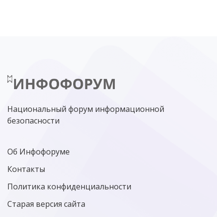
ЦИФРОВАЯ БЕЗОПАСНОСТЬ
ШИФРОВАНИЕ
ТЕЛЕКОМ
НИЖНИЙ НОВГОРОД
ГОСУСЛУГИ
СОЧИ
ТЕХНОЛОГИИ
ТЮМЕНЬ
SOC
DDOS-АТАКИ
ФСБ
ЛАБОРАТОРИЯ КАСПЕРСКОГО»
РОСКОМНАДЗОР
АСУ ТП
МИНЦИФРЫ РОССИИ
NGFW
КИБЕРМОШЕННИЧЕСТВО
ЦИФРОВАЯ ГРАМОТНОСТЬ
Национальный форум информационной
безопасности
Об Инфофоруме
Контакты
Политика конфиденциальности
Старая версия сайта