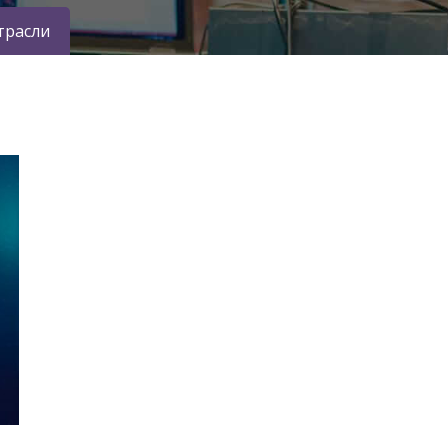
трасли