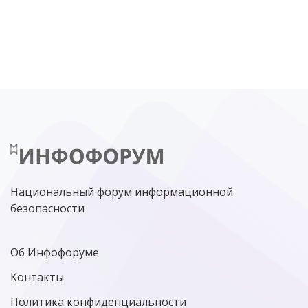
DDOS
ПО
МВД
ГОСДУМА
ЦИФРОВАЯ БЕЗОПАСНОСТЬ
ШИФРОВАНИЕ
ТЕЛЕКОМ
НИЖНИЙ НОВГОРОД
ГОСУСЛУГИ
СОЧИ
ТЕХНОЛОГИИ
ТЮМЕНЬ
SOC
DDOS-АТАКИ
ФСБ
ЛАБОРАТОРИЯ КАСПЕРСКОГО»
РОСКОМНАДЗОР
АСУ ТП
МИНЦИФРЫ РОССИИ
NGFW
КИБЕРМОШЕННИЧЕСТВО
ЦИФРОВАЯ ГРАМОТНОСТЬ
Национальный форум информационной
безопасности
Об Инфофоруме
Контакты
Политика конфиденциальности