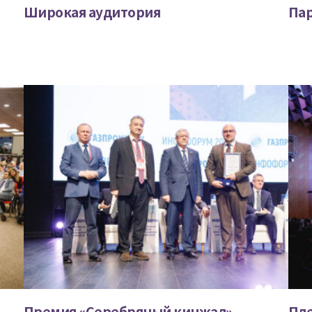
Широкая аудитория
Пар
Премия «Серебряный кинжал»
Пле