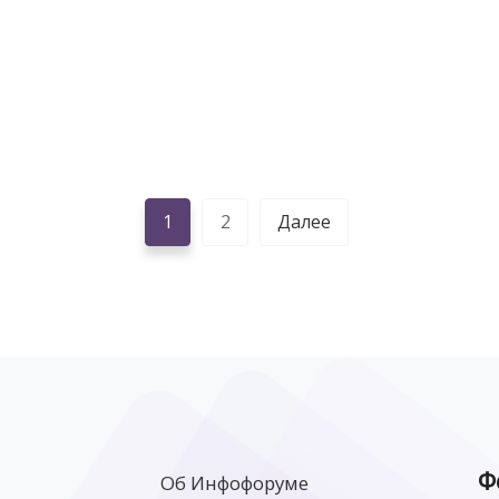
1
2
Далее
Ф
Об Инфофоруме