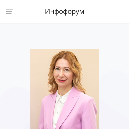
Инфофорум