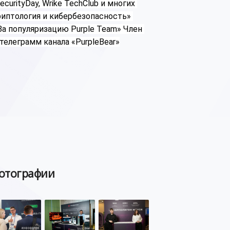
 SecurityDay, Wrike TechClub и многих 
птология и кибербезопасность» 
а популяризацию Purple Team» Член 
телеграмм канала «PurpleBear»
отографии