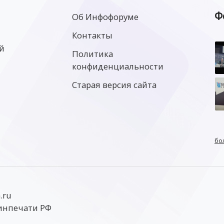
Ф
Об Инфофоруме
Контакты
й
Политика
конфиденциальности
Старая версия сайта
бо
.ru
инпечати РФ