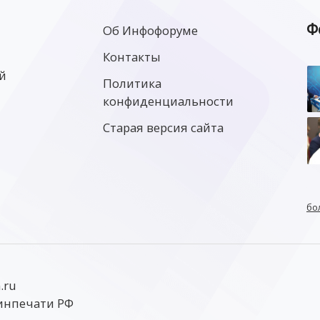
Ф
Об Инфофоруме
Контакты
й
Политика
конфиденциальности
Старая версия сайта
бо
.ru
инпечати РФ