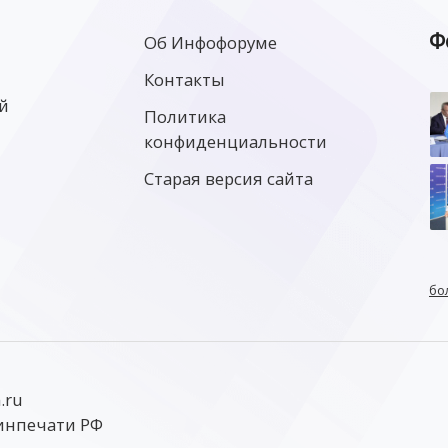
Ф
Об Инфофоруме
Контакты
й
Политика
конфиденциальности
Старая версия сайта
бо
.ru
инпечати РФ