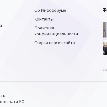
Ф
Об Инфофоруме
Контакты
й
Политика
конфиденциальности
Старая версия сайта
бо
.ru
инпечати РФ