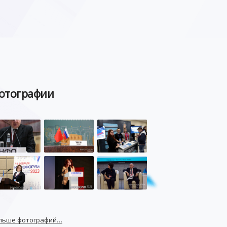
отографии
льше фотографий…