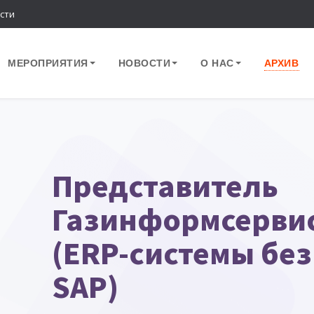
сти
МЕРОПРИЯТИЯ
НОВОСТИ
О НАС
АРХИВ
Представитель
Газинформсервис
(ERP-системы бе
SAP)