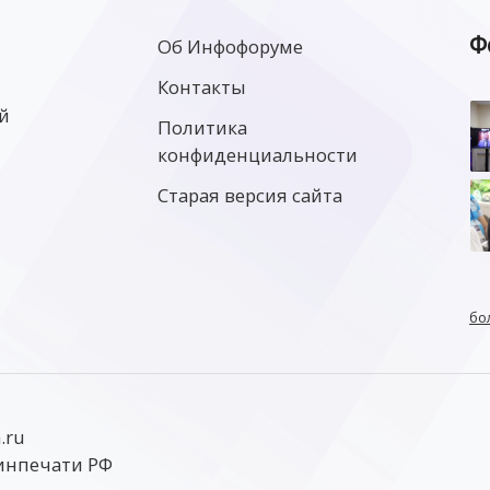
Ф
Об Инфофоруме
Контакты
й
Политика
конфиденциальности
Старая версия сайта
бо
.ru
инпечати РФ