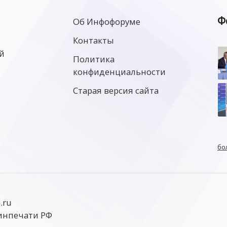
Ф
Об Инфофоруме
Контакты
й
Политика
конфиденциальности
Старая версия сайта
бо
.ru
инпечати РФ