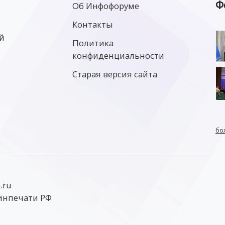
Ф
Об Инфофоруме
Контакты
й
Политика
конфиденциальности
Старая версия сайта
бо
.ru
инпечати РФ