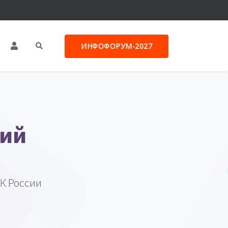
ИНФОФОРУМ-2027
лий
К России