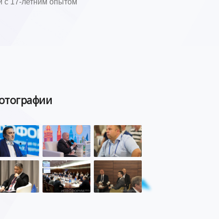
и с 17-летним опытом
отографии