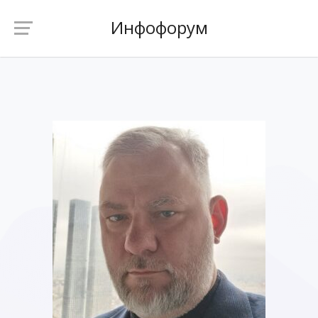
Инфофорум