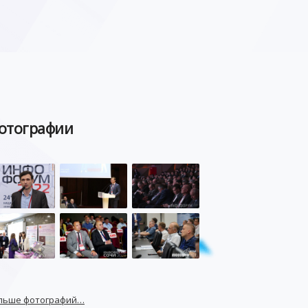
отографии
льше фотографий…