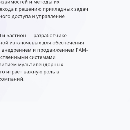
язвимостей и методы их
ерехода к решению прикладных задач
ного доступа и управление
Ти Бастион — разработчике
дной из ключевых для обеспечения
я внедрением и продвижением PAM-
чественными системами
звитием мультивендорных
то играет важную роль в
компаний.