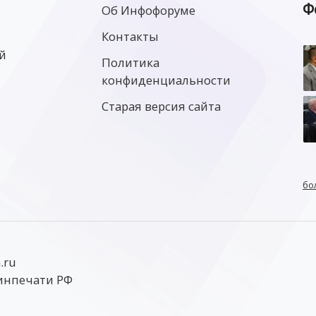
Ф
Об Инфофоруме
Контакты
й
Политика
конфиденциальности
Старая версия сайта
бо
.ru
инпечати РФ